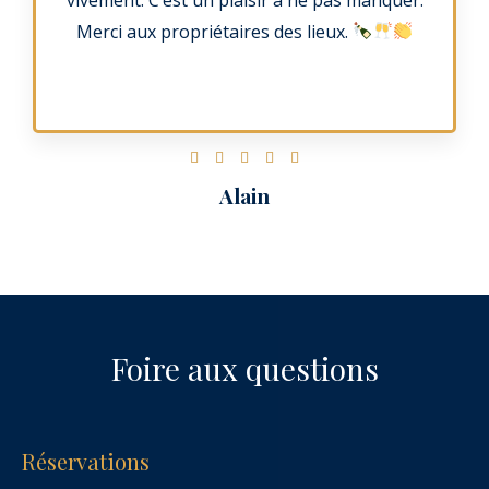
Merci aux propriétaires des lieux.
N





o
Alain
t
é
5
s
u
r
Foire aux questions
5
Réservations