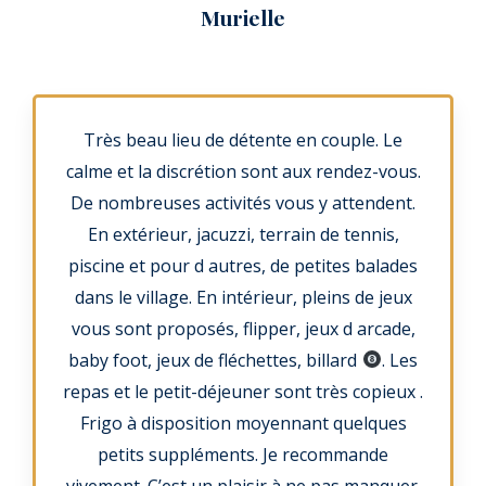
o
Murielle
t
é
5
s
Très beau lieu de détente en couple. Le
u
calme et la discrétion sont aux rendez-vous.
r
De nombreuses activités vous y attendent.
5
En extérieur, jacuzzi, terrain de tennis,
piscine et pour d autres, de petites balades
dans le village. En intérieur, pleins de jeux
vous sont proposés, flipper, jeux d arcade,
baby foot, jeux de fléchettes, billard
. Les
repas et le petit-déjeuner sont très copieux .
Frigo à disposition moyennant quelques
petits suppléments. Je recommande
vivement. C’est un plaisir à ne pas manquer.