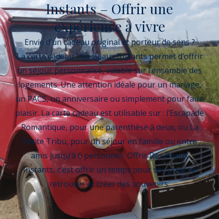
Instants – Offrir une
expérience à vivre
Envie d’un cadeau original et porteur de sens ?
La carte cadeau Des Beaux Instants permet d’offrir
un séjour personnalisé, valable sur l’ensemble des
logements. Une attention idéale pour un mariage,
un PACS, un anniversaire ou simplement pour faire
plaisir. La carte cadeau est utilisable sur : l’Escapade
Romantique, pour une parenthèse à deux, ou La
Petite Tribu, pour un séjour en famille ou entre
amis jusqu’à 6 personnes. Offrir Des Beaux
Instants, c’est offrir un temps pour soi, pour se
retrouver et créer des souvenirs.