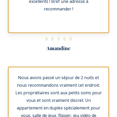
excellents ! Bref une adresse à
recommander !
N





o
Amandine
t
é
5
s
Nous avons passé un séjour de 2 nuits et
u
nous recommandons vraiment cet endroit.
r
Les propriétaires sont aux petits soins pour
5
vous et sont vraiment discret. Un
appartement en duplex spécialement pour
vous, salle de jeux, flipper, jeu vidéo de